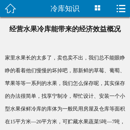



冷库知识
首页

公司简介
经营水果冷库能带来的经济效益概况
产品展示
冷库建造
家里水果长的太多了，卖也卖不出，我们总不能眼睁
冷库工程
睁的看着他们慢慢的坏掉吧，那新鲜的草莓、葡萄、
苹果等等一系列的水果，我们怎么保存呢，其实保存
新闻资讯
的办法很简单，找享宁制冷，帮忙设计、安装一个小
联系我们
型水果保鲜冷库的库体为一般民用房屋及仓库等面积
在15平方米—20平方米，可贮藏水果蔬菜5吨—7吨，