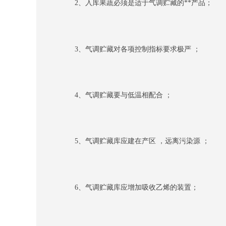
2、入库果蔬必须是适于气调贮藏的**产品；
3、气调贮藏对各项控制指标要求极严 ；
4、气调贮藏要与低温相配合 ；
5、气调贮藏库应建在产区 ，远离污染源 ；
6、气调贮藏库应增加吸收乙烯的装置；