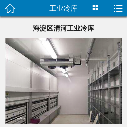



工业冷库
首页

公司简介
海淀区清河工业冷库
产品展示
冷库建造
冷库工程
新闻资讯
联系我们